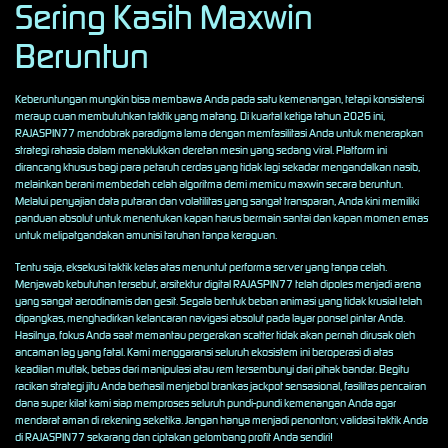
Sering Kasih Maxwin
Beruntun
Keberuntungan mungkin bisa membawa Anda pada satu kemenangan, tetapi konsistensi
meraup cuan membutuhkan taktik yang matang. Di kuartal ketiga tahun 2026 ini,
RAJASPIN77 mendobrak paradigma lama dengan memfasilitasi Anda untuk menerapkan
strategi rahasia dalam menaklukkan deretan mesin yang sedang viral. Platform ini
dirancang khusus bagi para petaruh cerdas yang tidak lagi sekadar mengandalkan nasib,
melainkan berani membedah celah algoritma demi memicu maxwin secara beruntun.
Melalui penyajian data putaran dan volatilitas yang sangat transparan, Anda kini memiliki
panduan absolut untuk menentukan kapan harus bermain santai dan kapan momen emas
untuk melipatgandakan amunisi taruhan tanpa keraguan.
Tentu saja, eksekusi taktik kelas atas menuntut performa server yang tanpa celah.
Menjawab kebutuhan tersebut, arsitektur digital RAJASPIN77 telah dipoles menjadi arena
yang sangat aerodinamis dan gesit. Segala bentuk beban animasi yang tidak krusial telah
dipangkas, menghadirkan kelancaran navigasi absolut pada layar ponsel pintar Anda.
Hasilnya, fokus Anda saat memantau pergerakan scatter tidak akan pernah dirusak oleh
ancaman lag yang fatal. Kami menggaransi seluruh ekosistem ini beroperasi di atas
keadilan mutlak, bebas dari manipulasi atau rem tersembunyi dari pihak bandar. Begitu
racikan strategi jitu Anda berhasil menjebol brankas jackpot sensasional, fasilitas pencairan
dana super kilat kami siap memproses seluruh pundi-pundi kemenangan Anda agar
mendarat aman di rekening seketika. Jangan hanya menjadi penonton; validasi taktik Anda
di RAJASPIN77 sekarang dan ciptakan gelombang profit Anda sendiri!