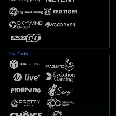
Live Casino