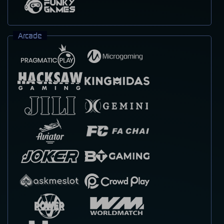
Arcade