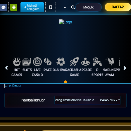
Main di
DAFTAR
MASUK
Telegram
HOT
SLOTS
LIVE
RACE
OLAHRAGA
CRASH
ARCADE
E-
SABUNG
PROMOSI
GAMES
CASINO
GAME
SPORTS
AYAM
Pemberitahuan
: Strategi Rahasia Situs Slot Yang Sering Kasih Maxwin Beruntun
RAJASPIN77 : Strategi Rahas