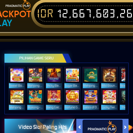
IDR
12,667,603,2
ACKPOT
LAY
PILIHAN GAME SERU
Sweet Bonanza Super Scatter
Mahjong Wins 3 – Black Scatter
Sticky Bandits Thunder Rail
Sugar Bang Bang 2
Mahjong Ways 2
Wild Bounty Showdown
Mahjong Ways
Wukong - Black Scatter
Bang Gacor 1000
Fortune Gems
Gates of Olympus Super Scatter
Lucky Twins Nexus
The Cryp
Video Slot Paling Hits