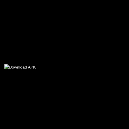
IDR
3,712,000.00
Aztec Gems Deluxe™
hend****2
IDR
3,178,000.00
Gates of Gatot Kaca 1000
zeusba****u
IDR
3,026,000.00
Gates of Olympus 1000
zeusba****u
IDR
2,779,500.00
Gates of Olympus 1000
di****1
IDR
2,664,000.00
Mahjong Wins 3 – Black
Scatter