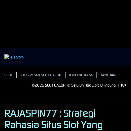
SLOT
SITUS RESMI SLOT GACOR
TENTANG KAMI
BANTUAN
©2026 SLOT GACOR. © Seluruh Hak Cipta Dilindungi | 18+
RAJASPIN77 : Strategi
Rahasia Situs Slot Yang