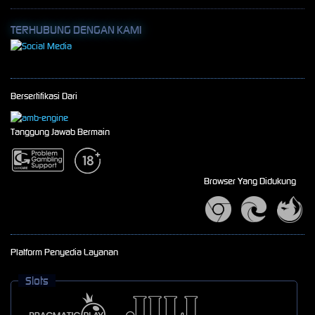
TERHUBUNG DENGAN KAMI
Bersertifikasi Dari
Tanggung Jawab Bermain
Browser Yang Didukung
Platform Penyedia Layanan
Slots