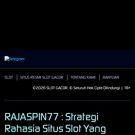
SLOT
SITUS RESMI SLOT GACOR
TENTANG KAMI
BANTUAN
©2026 SLOT GACOR. © Seluruh Hak Cipta Dilindungi | 18+
RAJASPIN77 : Strategi
Rahasia Situs Slot Yang