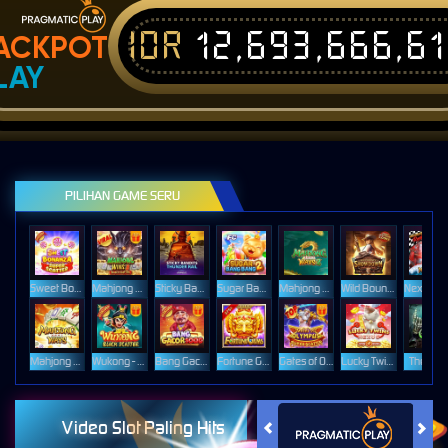
IDR
12,693,666,6
ACKPOT
LAY
PILIHAN GAME SERU
Sweet Bonanza Super Scatter
Mahjong Wins 3 – Black Scatter
Sticky Bandits Thunder Rail
Sugar Bang Bang 2
Mahjong Ways 2
Wild Bounty Showdown
Mahjong Ways
Wukong - Black Scatter
Bang Gacor 1000
Fortune Gems
Gates of Olympus Super Scatter
Lucky Twins Nexus
The Cryp
Video Slot Paling Hits