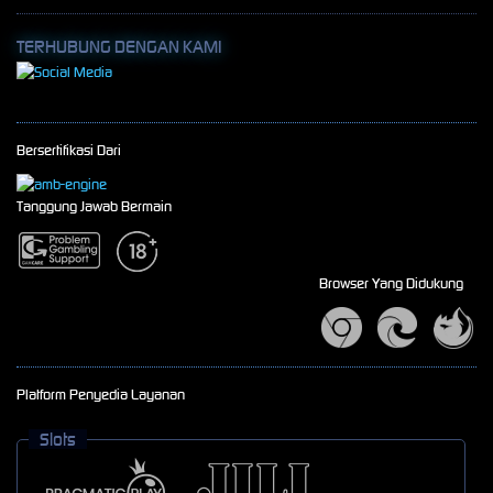
TERHUBUNG DENGAN KAMI
Bersertifikasi Dari
Tanggung Jawab Bermain
Browser Yang Didukung
Platform Penyedia Layanan
Slots