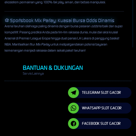
ekosistem permainan yang 100%
fair play
, aman, dan bebas manipulasi.
⚽ Sportsbook Mix Parlay: Kuasai Bursa Odds Dinamis
Arena taruhan olahraga paling dinamis dengan bursa pasaran
odds
terbaik dan super
kompetitif. Pasang prediksi Anda pada tim-tim raksasa dunia, mulai dari aksi krusial
Arsenal di Premier League Eropa hingga duel panas LA Lakers di panggung basket
NBA. Manfaatkan fitur
Mix Parlay
untuk melipatgandakan potensi bayaran
kemenangan menjadi raksasa dalam sekali paket taruhan!
BANTUAN & DUKUNGAN
Servis Lainnya
TELEGRAM SLOT GACOR
WHATSAPP SLOT GACOR
FACEBOOK SLOT GACOR