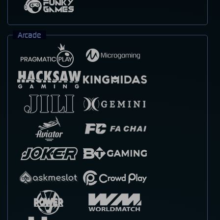
Arcade