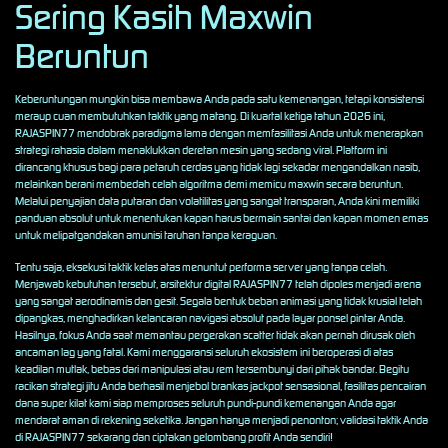
Sering Kasih Maxwin
Beruntun
Keberuntungan mungkin bisa membawa Anda pada satu kemenangan, tetapi konsistensi
meraup cuan membutuhkan taktik yang matang. Di kuartal ketiga tahun 2026 ini,
RAJASPIN77 mendobrak paradigma lama dengan memfasilitasi Anda untuk menerapkan
strategi rahasia dalam menaklukkan deretan mesin yang sedang viral. Platform ini
dirancang khusus bagi para petaruh cerdas yang tidak lagi sekadar mengandalkan nasib,
melainkan berani membedah celah algoritma demi memicu maxwin secara beruntun.
Melalui penyajian data putaran dan volatilitas yang sangat transparan, Anda kini memiliki
panduan absolut untuk menentukan kapan harus bermain santai dan kapan momen emas
untuk melipatgandakan amunisi taruhan tanpa keraguan.
Tentu saja, eksekusi taktik kelas atas menuntut performa server yang tanpa celah.
Menjawab kebutuhan tersebut, arsitektur digital RAJASPIN77 telah dipoles menjadi arena
yang sangat aerodinamis dan gesit. Segala bentuk beban animasi yang tidak krusial telah
dipangkas, menghadirkan kelancaran navigasi absolut pada layar ponsel pintar Anda.
Hasilnya, fokus Anda saat memantau pergerakan scatter tidak akan pernah dirusak oleh
ancaman lag yang fatal. Kami menggaransi seluruh ekosistem ini beroperasi di atas
keadilan mutlak, bebas dari manipulasi atau rem tersembunyi dari pihak bandar. Begitu
racikan strategi jitu Anda berhasil menjebol brankas jackpot sensasional, fasilitas pencairan
dana super kilat kami siap memproses seluruh pundi-pundi kemenangan Anda agar
mendarat aman di rekening seketika. Jangan hanya menjadi penonton; validasi taktik Anda
di RAJASPIN77 sekarang dan ciptakan gelombang profit Anda sendiri!