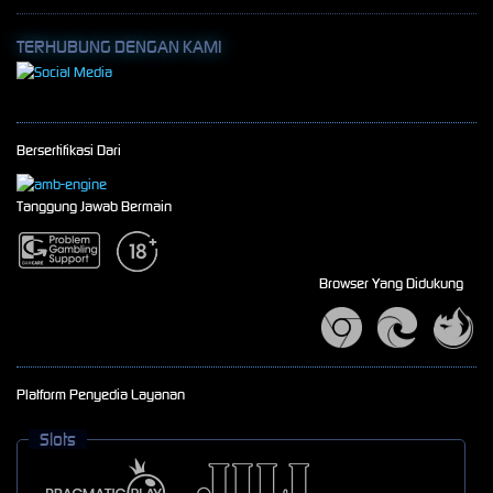
TERHUBUNG DENGAN KAMI
Bersertifikasi Dari
Tanggung Jawab Bermain
Browser Yang Didukung
Platform Penyedia Layanan
Slots