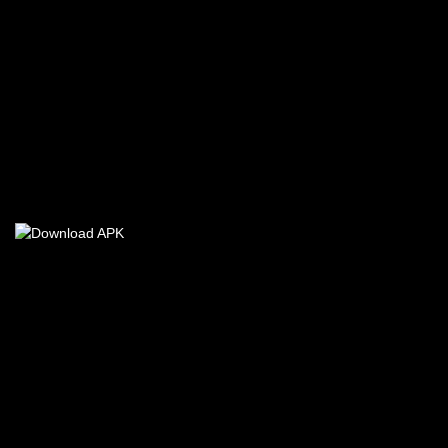
IDR
3,712,000.00
Aztec Gems Deluxe™
hend****2
IDR
3,178,000.00
Gates of Gatot Kaca 1000
zeusba****u
IDR
3,026,000.00
Gates of Olympus 1000
zeusba****u
IDR
2,779,500.00
Gates of Olympus 1000
di****1
IDR
2,664,000.00
Mahjong Wins 3 – Black
Scatter