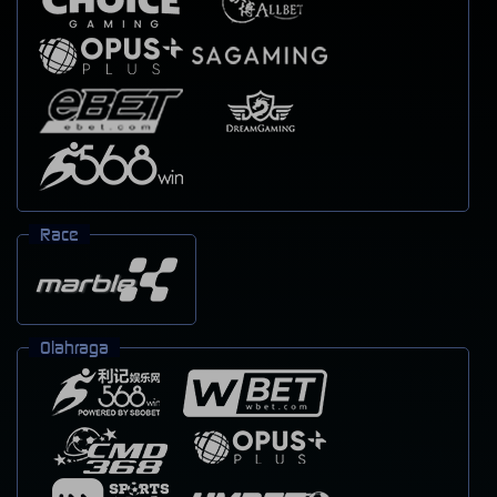
Race
Olahraga