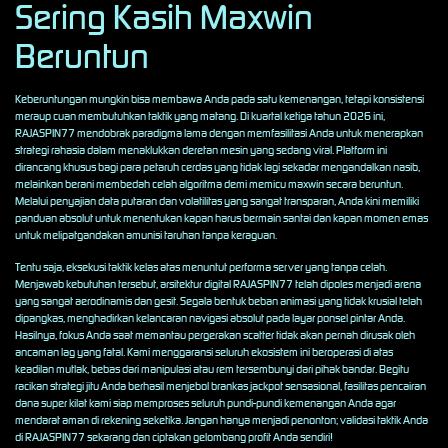
Sering Kasih Maxwin
Beruntun
Keberuntungan mungkin bisa membawa Anda pada satu kemenangan, tetapi konsistensi
meraup cuan membutuhkan taktik yang matang. Di kuartal ketiga tahun 2026 ini,
RAJASPIN77 mendobrak paradigma lama dengan memfasilitasi Anda untuk menerapkan
strategi rahasia dalam menaklukkan deretan mesin yang sedang viral. Platform ini
dirancang khusus bagi para petaruh cerdas yang tidak lagi sekadar mengandalkan nasib,
melainkan berani membedah celah algoritma demi memicu maxwin secara beruntun.
Melalui penyajian data putaran dan volatilitas yang sangat transparan, Anda kini memiliki
panduan absolut untuk menentukan kapan harus bermain santai dan kapan momen emas
untuk melipatgandakan amunisi taruhan tanpa keraguan.
Tentu saja, eksekusi taktik kelas atas menuntut performa server yang tanpa celah.
Menjawab kebutuhan tersebut, arsitektur digital RAJASPIN77 telah dipoles menjadi arena
yang sangat aerodinamis dan gesit. Segala bentuk beban animasi yang tidak krusial telah
dipangkas, menghadirkan kelancaran navigasi absolut pada layar ponsel pintar Anda.
Hasilnya, fokus Anda saat memantau pergerakan scatter tidak akan pernah dirusak oleh
ancaman lag yang fatal. Kami menggaransi seluruh ekosistem ini beroperasi di atas
keadilan mutlak, bebas dari manipulasi atau rem tersembunyi dari pihak bandar. Begitu
racikan strategi jitu Anda berhasil menjebol brankas jackpot sensasional, fasilitas pencairan
dana super kilat kami siap memproses seluruh pundi-pundi kemenangan Anda agar
mendarat aman di rekening seketika. Jangan hanya menjadi penonton; validasi taktik Anda
di RAJASPIN77 sekarang dan ciptakan gelombang profit Anda sendiri!