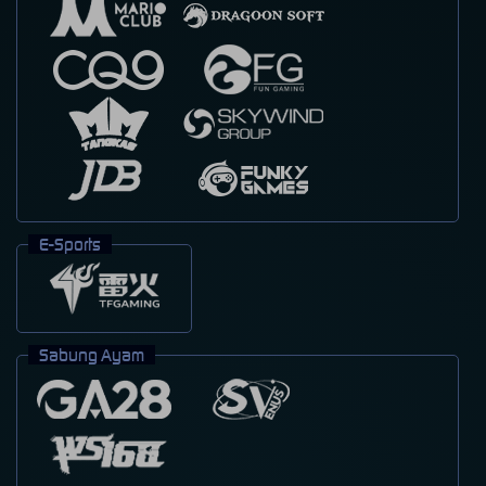
E-Sports
Sabung Ayam