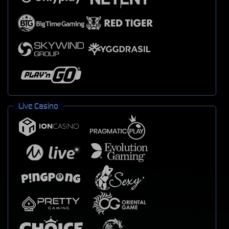
Live Casino