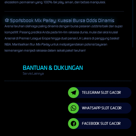
ekosistem permainan yang 100%
fair play
, aman, dan bebas manipulasi.
⚽ Sportsbook Mix Parlay: Kuasai Bursa Odds Dinamis
Arena taruhan olahraga paling dinamis dengan bursa pasaran
odds
terbaik dan super
kompetitif. Pasang prediksi Anda pada tim-tim raksasa dunia, mulai dari aksi krusial
Arsenal di Premier League Eropa hingga duel panas LA Lakers di panggung basket
NBA. Manfaatkan fitur
Mix Parlay
untuk melipatgandakan potensi bayaran
kemenangan menjadi raksasa dalam sekali paket taruhan!
BANTUAN & DUKUNGAN
Servis Lainnya
TELEGRAM SLOT GACOR
WHATSAPP SLOT GACOR
FACEBOOK SLOT GACOR