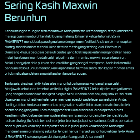
Sering Kasih Maxwin
Beruntun
Keberuntungan mungkin bisa membawa Anda pada satu kemenangan, tetapi konsistensi
meraup cuan membutuhkan taktik yang matang. Di kuartal ketiga tahun 2026 ini,
RAJASPIN77 mendobrak paradigma lama dengan memfasilitasi Anda untuk menerapkan
strategi rahasia dalam menaklukkan deretan mesin yang sedang viral. Platform ini
dirancang khusus bagi para petaruh cerdas yang tidak lagi sekadar mengandalkan nasib,
melainkan berani membedah celah algoritma demi memicu maxwin secara beruntun.
Melalui penyajian data putaran dan volatilitas yang sangat transparan, Anda kini memiliki
panduan absolut untuk menentukan kapan harus bermain santai dan kapan momen emas
untuk melipatgandakan amunisi taruhan tanpa keraguan.
Tentu saja, eksekusi taktik kelas atas menuntut performa server yang tanpa celah.
Menjawab kebutuhan tersebut, arsitektur digital RAJASPIN77 telah dipoles menjadi arena
yang sangat aerodinamis dan gesit. Segala bentuk beban animasi yang tidak krusial telah
dipangkas, menghadirkan kelancaran navigasi absolut pada layar ponsel pintar Anda.
Hasilnya, fokus Anda saat memantau pergerakan scatter tidak akan pernah dirusak oleh
ancaman lag yang fatal. Kami menggaransi seluruh ekosistem ini beroperasi di atas
keadilan mutlak, bebas dari manipulasi atau rem tersembunyi dari pihak bandar. Begitu
racikan strategi jitu Anda berhasil menjebol brankas jackpot sensasional, fasilitas pencairan
dana super kilat kami siap memproses seluruh pundi-pundi kemenangan Anda agar
mendarat aman di rekening seketika. Jangan hanya menjadi penonton; validasi taktik Anda
di RAJASPIN77 sekarang dan ciptakan gelombang profit Anda sendiri!