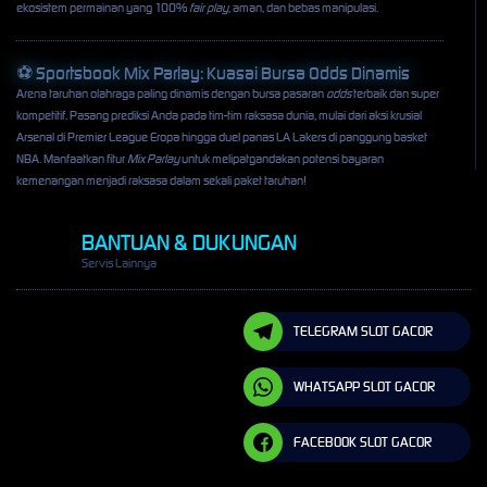
ekosistem permainan yang 100%
fair play
, aman, dan bebas manipulasi.
⚽ Sportsbook Mix Parlay: Kuasai Bursa Odds Dinamis
Arena taruhan olahraga paling dinamis dengan bursa pasaran
odds
terbaik dan super
kompetitif. Pasang prediksi Anda pada tim-tim raksasa dunia, mulai dari aksi krusial
Arsenal di Premier League Eropa hingga duel panas LA Lakers di panggung basket
NBA. Manfaatkan fitur
Mix Parlay
untuk melipatgandakan potensi bayaran
kemenangan menjadi raksasa dalam sekali paket taruhan!
BANTUAN & DUKUNGAN
Servis Lainnya
TELEGRAM SLOT GACOR
WHATSAPP SLOT GACOR
FACEBOOK SLOT GACOR