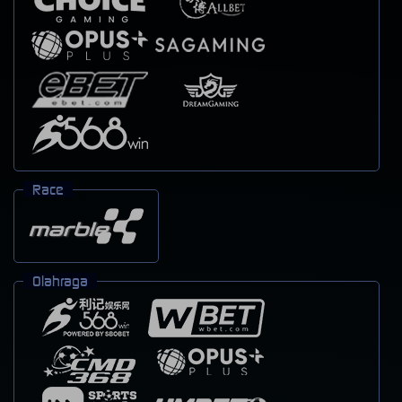
Race
Olahraga