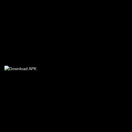
IDR
3,712,000.00
Aztec Gems Deluxe™
hend****2
IDR
3,178,000.00
Gates of Gatot Kaca 1000
zeusba****u
IDR
3,026,000.00
Gates of Olympus 1000
zeusba****u
IDR
2,779,500.00
Gates of Olympus 1000
di****1
IDR
2,664,000.00
Mahjong Wins 3 – Black
Scatter