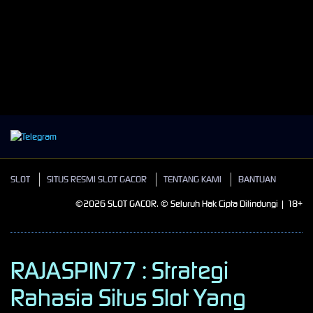
SLOT
SITUS RESMI SLOT GACOR
TENTANG KAMI
BANTUAN
©2026 SLOT GACOR. © Seluruh Hak Cipta Dilindungi | 18+
RAJASPIN77 : Strategi
Rahasia Situs Slot Yang