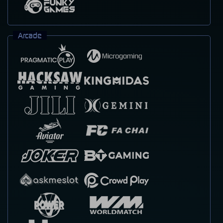
Arcade