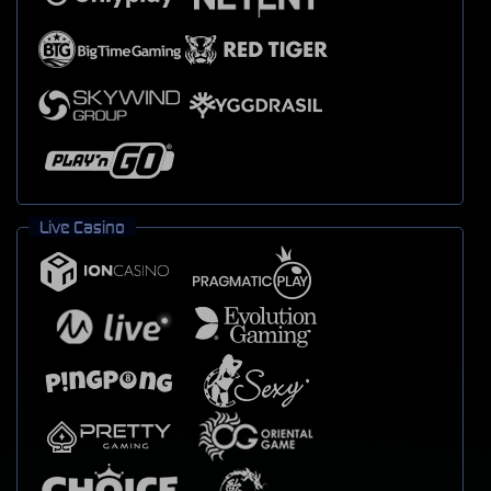
Live Casino