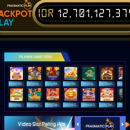
IDR
12,701,127,3
ACKPOT
LAY
PILIHAN GAME SERU
Sweet Bonanza Super Scatter
Mahjong Wins 3 – Black Scatter
Sticky Bandits Thunder Rail
Sugar Bang Bang 2
Mahjong Ways 2
Wild Bounty Showdown
Mahjong Ways
Wukong - Black Scatter
Bang Gacor 1000
Fortune Gems
Gates of Olympus Super Scatter
Lucky Twins Nexus
The Cryp
Video Slot Paling Hits