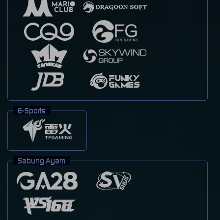
E-Sports
Sabung Ayam