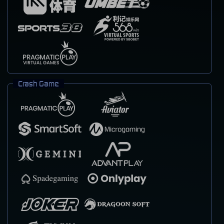
Crash Game