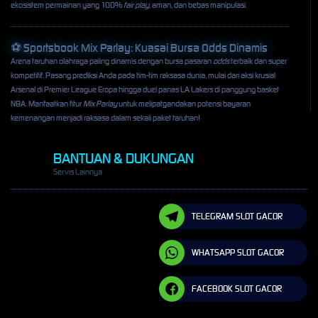
ekosistem permainan yang 100%
fair play
, aman, dan bebas manipulasi.
⚽ Sportsbook Mix Parlay: Kuasai Bursa Odds Dinamis
Arena taruhan olahraga paling dinamis dengan bursa pasaran
odds
terbaik dan super
kompetitif. Pasang prediksi Anda pada tim-tim raksasa dunia, mulai dari aksi krusial
Arsenal di Premier League Eropa hingga duel panas LA Lakers di panggung basket
NBA. Manfaatkan fitur
Mix Parlay
untuk melipatgandakan potensi bayaran
kemenangan menjadi raksasa dalam sekali paket taruhan!
BANTUAN & DUKUNGAN
Servis Lainnya
TELEGRAM SLOT GACOR
WHATSAPP SLOT GACOR
FACEBOOK SLOT GACOR