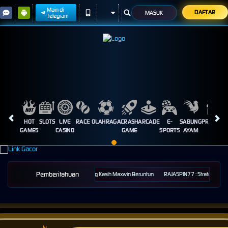
Main di
DAFTAR
MASUK
Telegram
HOT
SLOTS
LIVE
RACE
OLAHRAGA
CRASH
ARCADE
E-
SABUNG
PROMOSI
GAMES
CASINO
GAME
SPORTS
AYAM
Pemberitahuan
trategi Rahasia Situs Slot Yang Sering Kasih Maxwin Beruntun
RAJASPIN77 : Strategi Rahasia S