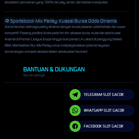
ekosistem permainan yang 100%
fair play
, aman, dan bebas manipulasi.
⚽ Sportsbook Mix Parlay: Kuasai Bursa Odds Dinamis
Arena taruhan olahraga paling dinamis dengan bursa pasaran
odds
terbaik dan super
kompetitif. Pasang prediksi Anda pada tim-tim raksasa dunia, mulai dari aksi krusial
Arsenal di Premier League Eropa hingga duel panas LA Lakers di panggung basket
NBA. Manfaatkan fitur
Mix Parlay
untuk melipatgandakan potensi bayaran
kemenangan menjadi raksasa dalam sekali paket taruhan!
BANTUAN & DUKUNGAN
Servis Lainnya
TELEGRAM SLOT GACOR
WHATSAPP SLOT GACOR
FACEBOOK SLOT GACOR