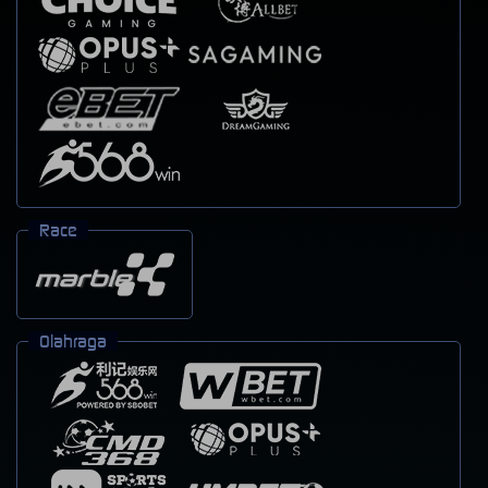
Race
Olahraga