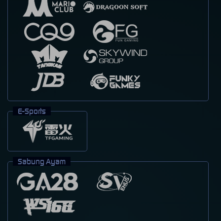
E-Sports
Sabung Ayam