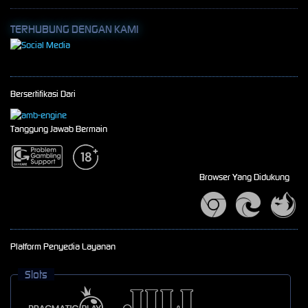
TERHUBUNG DENGAN KAMI
Bersertifikasi Dari
Tanggung Jawab Bermain
Browser Yang Didukung
Platform Penyedia Layanan
Slots