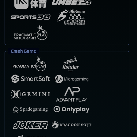
Crash Game