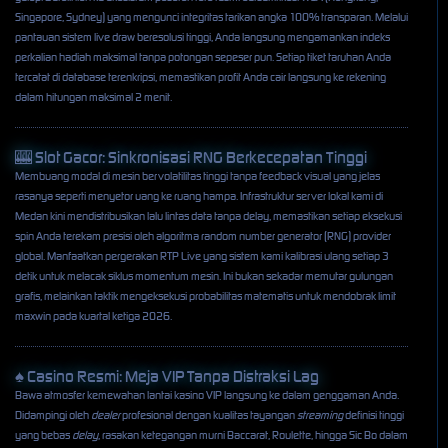
Singapore, Sydney) yang mengunci integritas tarikan angka 100% transparan. Melalui
pantauan sistem live draw beresolusi tinggi, Anda langsung mengamankan indeks
perkalian hadiah maksimal tanpa potongan sepeser pun. Setiap tiket taruhan Anda
tercatat di database terenkripsi, memastikan profit Anda cair langsung ke rekening
dalam hitungan maksimal 2 menit.
🎰 Slot Gacor: Sinkronisasi RNG Berkecepatan Tinggi
Membuang modal di mesin bervolatilitas tinggi tanpa feedback visual yang jelas
rasanya seperti menyetor uang ke ruang hampa. Infrastruktur server lokal kami di
Medan kini mendistribusikan lalu lintas data tanpa delay, memastikan setiap eksekusi
spin Anda terekam presisi oleh algoritma random number generator (RNG) provider
global. Manfaatkan pergerakan RTP Live yang sistem kami kalibrasi ulang setiap 3
detik untuk melacak siklus momentum mesin. Ini bukan sekadar memutar gulungan
grafis, melainkan taktik mengeksekusi probabilitas matematis untuk mendobrak limit
maxwin pada kuartal ketiga 2026.
♠️ Casino Resmi: Meja VIP Tanpa Distraksi Lag
Bawa atmosfer kemewahan lantai kasino VIP langsung ke dalam genggaman Anda.
Didampingi oleh
dealer
profesional dengan kualitas tayangan
streaming
definisi tinggi
yang bebas
delay
, rasakan ketegangan murni Baccarat, Roulette, hingga Sic Bo dalam