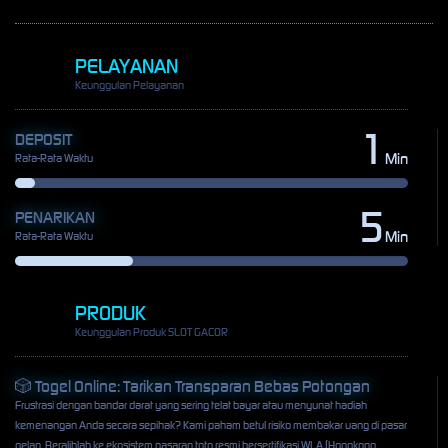
PELAYANAN
Keunggulan Pelayanan
1
DEPOSIT
Min
Rata-Rata Waktu
5
PENARIKAN
Min
Rata-Rata Waktu
PRODUK
Keunggulan Produk SLOT GACOR
🎲 Togel Online: Tarikan Transparan Bebas Potongan
Frustrasi dengan bandar darat yang sering telat bayar atau menyunat hadiah
kemenangan Anda secara sepihak? Kami paham betul risiko membakar uang di pasar
gelap. Beralihlah ke ekosistem pasaran toto resmi bersertifikasi WLA (Hongkong,