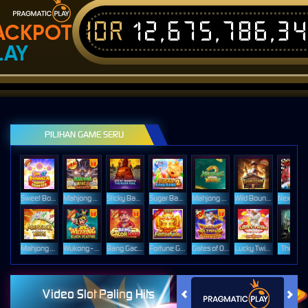
IDR
12,675,786,3
ACKPOT
LAY
PILIHAN GAME SERU
Sweet Bonanza Super Scatter
Mahjong Wins 3 – Black Scatter
Sticky Bandits Thunder Rail
Sugar Bang Bang 2
Mahjong Ways 2
Wild Bounty Showdown
Mahjong Ways
Wukong - Black Scatter
Bang Gacor 1000
Fortune Gems
Gates of Olympus Super Scatter
Lucky Twins Nexus
The Cryp
Video Slot Paling Hits