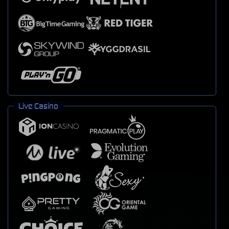
Live Casino