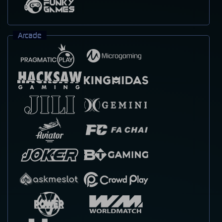
Arcade