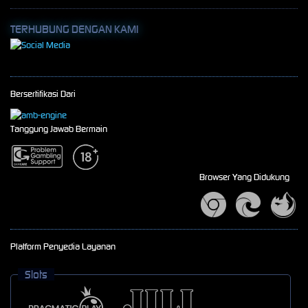
TERHUBUNG DENGAN KAMI
Bersertifikasi Dari
Tanggung Jawab Bermain
Browser Yang Didukung
Platform Penyedia Layanan
Slots