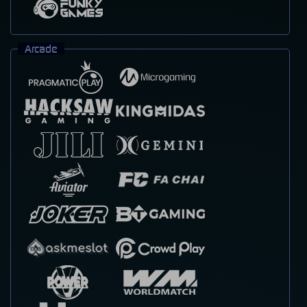
Arcade