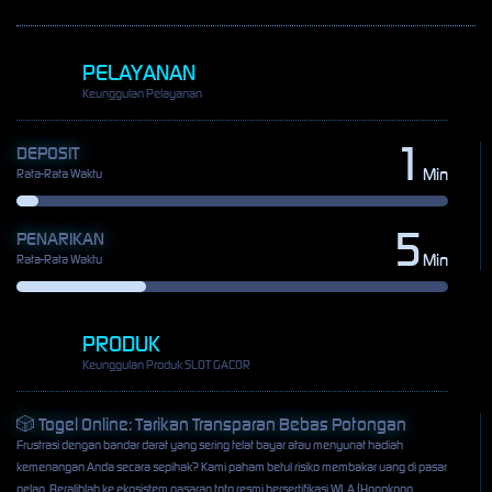
PELAYANAN
Keunggulan Pelayanan
1
DEPOSIT
Min
Rata-Rata Waktu
5
PENARIKAN
Min
Rata-Rata Waktu
PRODUK
Keunggulan Produk SLOT GACOR
🎲 Togel Online: Tarikan Transparan Bebas Potongan
Frustrasi dengan bandar darat yang sering telat bayar atau menyunat hadiah
kemenangan Anda secara sepihak? Kami paham betul risiko membakar uang di pasar
gelap. Beralihlah ke ekosistem pasaran toto resmi bersertifikasi WLA (Hongkong,