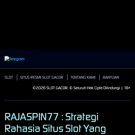
SLOT
SITUS RESMI SLOT GACOR
TENTANG KAMI
BANTUAN
©2026 SLOT GACOR. © Seluruh Hak Cipta Dilindungi | 18+
RAJASPIN77 : Strategi
Rahasia Situs Slot Yang