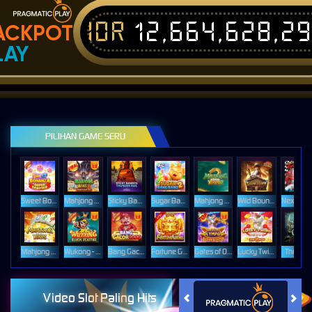
IDR
12,664,628,2
ACKPOT
LAY
PILIHAN GAME SERU
Sweet Bonanza Super Scatter
Mahjong Wins 3 – Black Scatter
Sticky Bandits Thunder Rail
Sugar Bang Bang 2
Mahjong Ways 2
Wild Bounty Showdown
Mahjong Ways
Wukong - Black Scatter
Bang Gacor 1000
Fortune Gems
Gates of Olympus Super Scatter
Lucky Twins Nexus
The Cryp
Video Slot Paling Hits