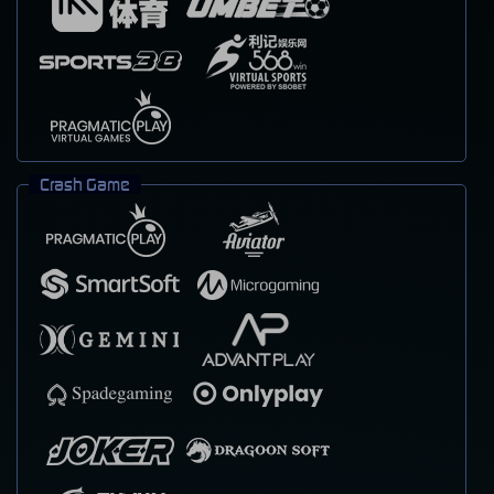
Crash Game