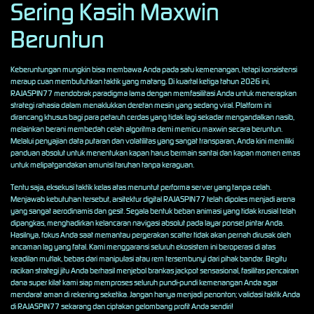
Sering Kasih Maxwin
Beruntun
Keberuntungan mungkin bisa membawa Anda pada satu kemenangan, tetapi konsistensi
meraup cuan membutuhkan taktik yang matang. Di kuartal ketiga tahun 2026 ini,
RAJASPIN77 mendobrak paradigma lama dengan memfasilitasi Anda untuk menerapkan
strategi rahasia dalam menaklukkan deretan mesin yang sedang viral. Platform ini
dirancang khusus bagi para petaruh cerdas yang tidak lagi sekadar mengandalkan nasib,
melainkan berani membedah celah algoritma demi memicu maxwin secara beruntun.
Melalui penyajian data putaran dan volatilitas yang sangat transparan, Anda kini memiliki
panduan absolut untuk menentukan kapan harus bermain santai dan kapan momen emas
untuk melipatgandakan amunisi taruhan tanpa keraguan.
Tentu saja, eksekusi taktik kelas atas menuntut performa server yang tanpa celah.
Menjawab kebutuhan tersebut, arsitektur digital RAJASPIN77 telah dipoles menjadi arena
yang sangat aerodinamis dan gesit. Segala bentuk beban animasi yang tidak krusial telah
dipangkas, menghadirkan kelancaran navigasi absolut pada layar ponsel pintar Anda.
Hasilnya, fokus Anda saat memantau pergerakan scatter tidak akan pernah dirusak oleh
ancaman lag yang fatal. Kami menggaransi seluruh ekosistem ini beroperasi di atas
keadilan mutlak, bebas dari manipulasi atau rem tersembunyi dari pihak bandar. Begitu
racikan strategi jitu Anda berhasil menjebol brankas jackpot sensasional, fasilitas pencairan
dana super kilat kami siap memproses seluruh pundi-pundi kemenangan Anda agar
mendarat aman di rekening seketika. Jangan hanya menjadi penonton; validasi taktik Anda
di RAJASPIN77 sekarang dan ciptakan gelombang profit Anda sendiri!