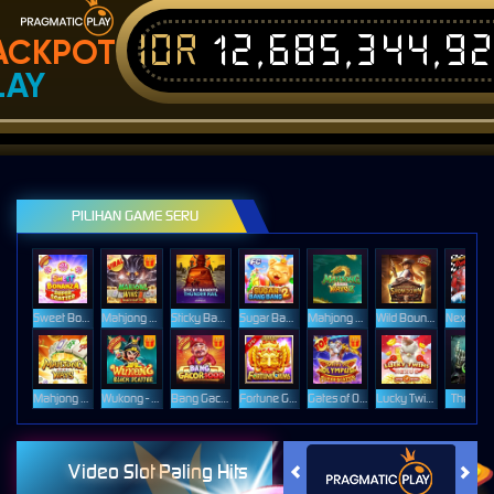
IDR
12,685,351,8
ACKPOT
LAY
PILIHAN GAME SERU
Sweet Bonanza Super Scatter
Mahjong Wins 3 – Black Scatter
Sticky Bandits Thunder Rail
Sugar Bang Bang 2
Mahjong Ways 2
Wild Bounty Showdown
Mahjong Ways
Wukong - Black Scatter
Bang Gacor 1000
Fortune Gems
Gates of Olympus Super Scatter
Lucky Twins Nexus
The Cryp
Video Slot Paling Hits