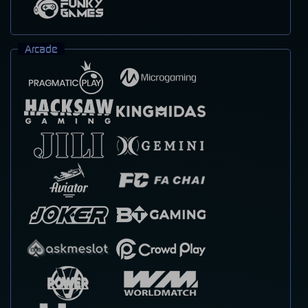
Arcade