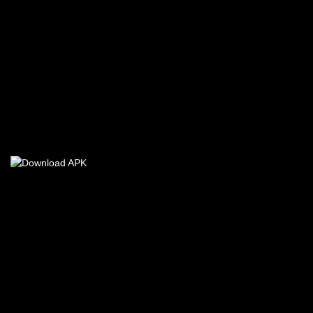
IDR
3,712,000.00
Aztec Gems Deluxe™
hend****2
IDR
3,178,000.00
Gates of Gatot Kaca 1000
zeusba****u
IDR
3,026,000.00
Gates of Olympus 1000
zeusba****u
IDR
2,779,500.00
Gates of Olympus 1000
di****1
IDR
2,664,000.00
Mahjong Wins 3 – Black
Scatter