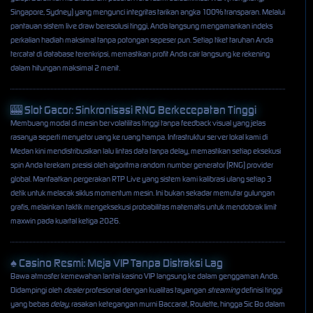
Singapore, Sydney) yang mengunci integritas tarikan angka 100% transparan. Melalui
pantauan sistem live draw beresolusi tinggi, Anda langsung mengamankan indeks
perkalian hadiah maksimal tanpa potongan sepeser pun. Setiap tiket taruhan Anda
tercatat di database terenkripsi, memastikan profit Anda cair langsung ke rekening
dalam hitungan maksimal 2 menit.
🎰 Slot Gacor: Sinkronisasi RNG Berkecepatan Tinggi
Membuang modal di mesin bervolatilitas tinggi tanpa feedback visual yang jelas
rasanya seperti menyetor uang ke ruang hampa. Infrastruktur server lokal kami di
Medan kini mendistribusikan lalu lintas data tanpa delay, memastikan setiap eksekusi
spin Anda terekam presisi oleh algoritma random number generator (RNG) provider
global. Manfaatkan pergerakan RTP Live yang sistem kami kalibrasi ulang setiap 3
detik untuk melacak siklus momentum mesin. Ini bukan sekadar memutar gulungan
grafis, melainkan taktik mengeksekusi probabilitas matematis untuk mendobrak limit
maxwin pada kuartal ketiga 2026.
♠️ Casino Resmi: Meja VIP Tanpa Distraksi Lag
Bawa atmosfer kemewahan lantai kasino VIP langsung ke dalam genggaman Anda.
Didampingi oleh
dealer
profesional dengan kualitas tayangan
streaming
definisi tinggi
yang bebas
delay
, rasakan ketegangan murni Baccarat, Roulette, hingga Sic Bo dalam