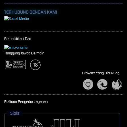
TERHUBUNG DENGAN KAMI
Bersertifikasi Dari
Tanggung Jawab Bermain
Browser Yang Didukung
Platform Penyedia Layanan
Slots