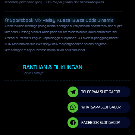
ekosistem permainan yang 100%
fair play
, aman, dan bebas manipulasi.
⚽ Sportsbook Mix Parlay: Kuasai Bursa Odds Dinamis
Arena taruhan olahraga paling dinamis dengan bursa pasaran
odds
terbaik dan super
kompetitif. Pasang prediksi Anda pada tim-tim raksasa dunia, mulai dari aksi krusial
Arsenal di Premier League Eropa hingga duel panas LA Lakers di panggung basket
NBA. Manfaatkan fitur
Mix Parlay
untuk melipatgandakan potensi bayaran
kemenangan menjadi raksasa dalam sekali paket taruhan!
BANTUAN & DUKUNGAN
Servis Lainnya
TELEGRAM SLOT GACOR
WHATSAPP SLOT GACOR
FACEBOOK SLOT GACOR