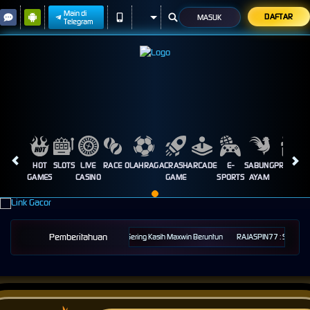
Main di
DAFTAR
MASUK
Telegram
HOT
SLOTS
LIVE
RACE
OLAHRAGA
CRASH
ARCADE
E-
SABUNG
PROMOSI
GAMES
CASINO
GAME
SPORTS
AYAM
Pemberitahuan
: Strategi Rahasia Situs Slot Yang Sering Kasih Maxwin Beruntun
RAJASPIN77 : Strategi Rahas