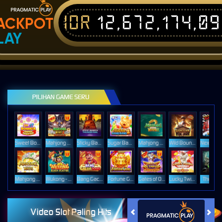
IDR
12,672,174,0
ACKPOT
LAY
PILIHAN GAME SERU
Sweet Bonanza Super Scatter
Mahjong Wins 3 – Black Scatter
Sticky Bandits Thunder Rail
Sugar Bang Bang 2
Mahjong Ways 2
Wild Bounty Showdown
Mahjong Ways
Wukong - Black Scatter
Bang Gacor 1000
Fortune Gems
Gates of Olympus Super Scatter
Lucky Twins Nexus
The Cryp
Video Slot Paling Hits