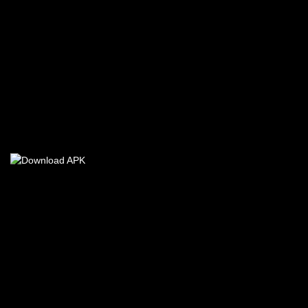
IDR
3,712,000.00
Aztec Gems Deluxe™
hend****2
IDR
3,178,000.00
Gates of Gatot Kaca 1000
zeusba****u
IDR
3,026,000.00
Gates of Olympus 1000
zeusba****u
IDR
2,779,500.00
Gates of Olympus 1000
di****1
IDR
2,664,000.00
Mahjong Wins 3 – Black
Scatter