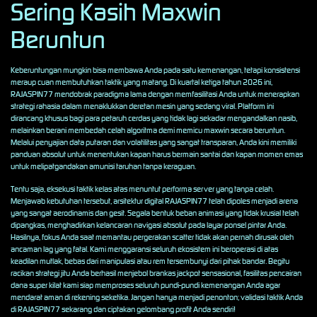
Sering Kasih Maxwin
Beruntun
Keberuntungan mungkin bisa membawa Anda pada satu kemenangan, tetapi konsistensi
meraup cuan membutuhkan taktik yang matang. Di kuartal ketiga tahun 2026 ini,
RAJASPIN77 mendobrak paradigma lama dengan memfasilitasi Anda untuk menerapkan
strategi rahasia dalam menaklukkan deretan mesin yang sedang viral. Platform ini
dirancang khusus bagi para petaruh cerdas yang tidak lagi sekadar mengandalkan nasib,
melainkan berani membedah celah algoritma demi memicu maxwin secara beruntun.
Melalui penyajian data putaran dan volatilitas yang sangat transparan, Anda kini memiliki
panduan absolut untuk menentukan kapan harus bermain santai dan kapan momen emas
untuk melipatgandakan amunisi taruhan tanpa keraguan.
Tentu saja, eksekusi taktik kelas atas menuntut performa server yang tanpa celah.
Menjawab kebutuhan tersebut, arsitektur digital RAJASPIN77 telah dipoles menjadi arena
yang sangat aerodinamis dan gesit. Segala bentuk beban animasi yang tidak krusial telah
dipangkas, menghadirkan kelancaran navigasi absolut pada layar ponsel pintar Anda.
Hasilnya, fokus Anda saat memantau pergerakan scatter tidak akan pernah dirusak oleh
ancaman lag yang fatal. Kami menggaransi seluruh ekosistem ini beroperasi di atas
keadilan mutlak, bebas dari manipulasi atau rem tersembunyi dari pihak bandar. Begitu
racikan strategi jitu Anda berhasil menjebol brankas jackpot sensasional, fasilitas pencairan
dana super kilat kami siap memproses seluruh pundi-pundi kemenangan Anda agar
mendarat aman di rekening seketika. Jangan hanya menjadi penonton; validasi taktik Anda
di RAJASPIN77 sekarang dan ciptakan gelombang profit Anda sendiri!