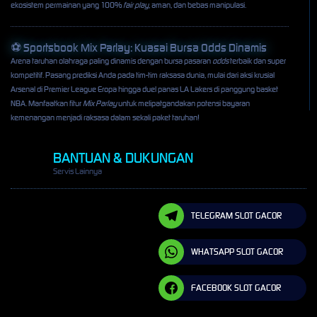
ekosistem permainan yang 100%
fair play
, aman, dan bebas manipulasi.
⚽ Sportsbook Mix Parlay: Kuasai Bursa Odds Dinamis
Arena taruhan olahraga paling dinamis dengan bursa pasaran
odds
terbaik dan super
kompetitif. Pasang prediksi Anda pada tim-tim raksasa dunia, mulai dari aksi krusial
Arsenal di Premier League Eropa hingga duel panas LA Lakers di panggung basket
NBA. Manfaatkan fitur
Mix Parlay
untuk melipatgandakan potensi bayaran
kemenangan menjadi raksasa dalam sekali paket taruhan!
BANTUAN & DUKUNGAN
Servis Lainnya
TELEGRAM SLOT GACOR
WHATSAPP SLOT GACOR
FACEBOOK SLOT GACOR