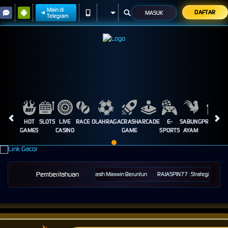
Main di
DAFTAR
MASUK
Telegram
HOT
SLOTS
LIVE
RACE
OLAHRAGA
CRASH
ARCADE
E-
SABUNG
PROMOSI
GAMES
CASINO
GAME
SPORTS
AYAM
Pemberitahuan
egi Rahasia Situs Slot Yang Sering Kasih Maxwin Beruntun
RAJASPIN77 : Strategi Rahasia Situ