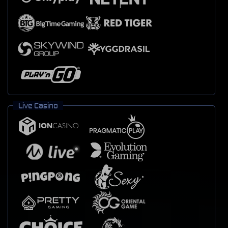
Live Casino