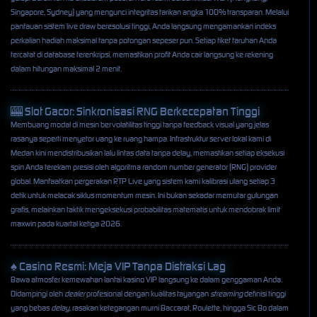
Singapore, Sydney) yang mengunci integritas tarikan angka 100% transparan. Melalui
pantauan sistem live draw beresolusi tinggi, Anda langsung mengamankan indeks
perkalian hadiah maksimal tanpa potongan sepeser pun. Setiap tiket taruhan Anda
tercatat di database terenkripsi, memastikan profit Anda cair langsung ke rekening
dalam hitungan maksimal 2 menit.
🎰 Slot Gacor: Sinkronisasi RNG Berkecepatan Tinggi
Membuang modal di mesin bervolatilitas tinggi tanpa feedback visual yang jelas
rasanya seperti menyetor uang ke ruang hampa. Infrastruktur server lokal kami di
Medan kini mendistribusikan lalu lintas data tanpa delay, memastikan setiap eksekusi
spin Anda terekam presisi oleh algoritma random number generator (RNG) provider
global. Manfaatkan pergerakan RTP Live yang sistem kami kalibrasi ulang setiap 3
detik untuk melacak siklus momentum mesin. Ini bukan sekadar memutar gulungan
grafis, melainkan taktik mengeksekusi probabilitas matematis untuk mendobrak limit
maxwin pada kuartal ketiga 2026.
♠️ Casino Resmi: Meja VIP Tanpa Distraksi Lag
Bawa atmosfer kemewahan lantai kasino VIP langsung ke dalam genggaman Anda.
Didampingi oleh
dealer
profesional dengan kualitas tayangan
streaming
definisi tinggi
yang bebas
delay
, rasakan ketegangan murni Baccarat, Roulette, hingga Sic Bo dalam