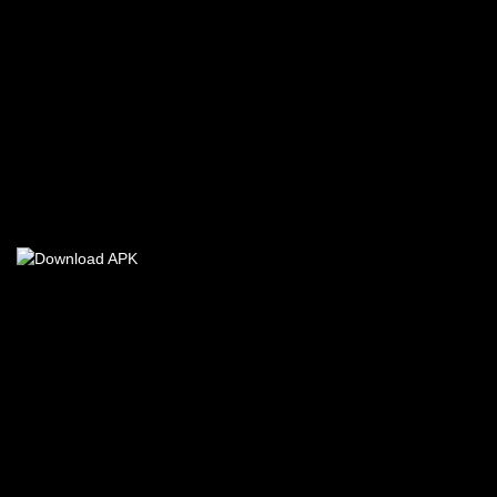
IDR
3,712,000.00
Aztec Gems Deluxe™
hend****2
IDR
3,178,000.00
Gates of Gatot Kaca 1000
zeusba****u
IDR
3,026,000.00
Gates of Olympus 1000
zeusba****u
IDR
2,779,500.00
Gates of Olympus 1000
di****1
IDR
2,664,000.00
Mahjong Wins 3 – Black
Scatter