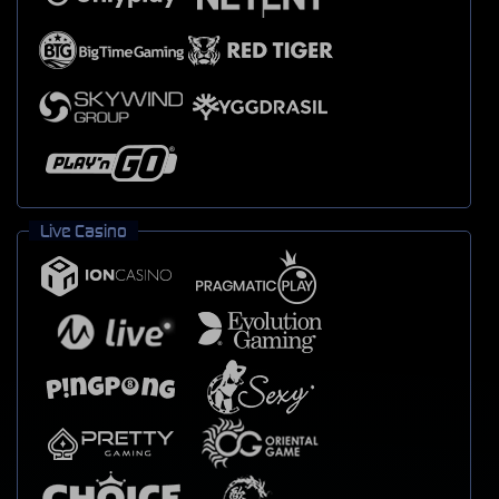
Live Casino