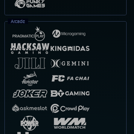
Arcade