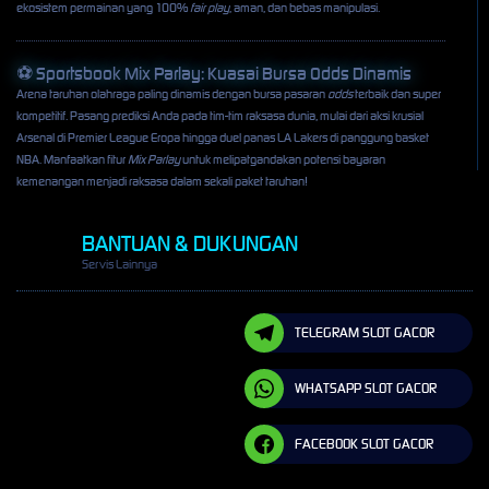
ekosistem permainan yang 100%
fair play
, aman, dan bebas manipulasi.
⚽ Sportsbook Mix Parlay: Kuasai Bursa Odds Dinamis
Arena taruhan olahraga paling dinamis dengan bursa pasaran
odds
terbaik dan super
kompetitif. Pasang prediksi Anda pada tim-tim raksasa dunia, mulai dari aksi krusial
Arsenal di Premier League Eropa hingga duel panas LA Lakers di panggung basket
NBA. Manfaatkan fitur
Mix Parlay
untuk melipatgandakan potensi bayaran
kemenangan menjadi raksasa dalam sekali paket taruhan!
BANTUAN & DUKUNGAN
Servis Lainnya
TELEGRAM SLOT GACOR
WHATSAPP SLOT GACOR
FACEBOOK SLOT GACOR