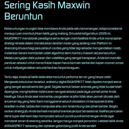
Sering Kasih Maxwin
Beruntun
Keberuntungan mungkin bisa membawa Anda pada satu kemenangan, tetapi konsistensi
meraup cuan membutuhkan taktik yang matang. Di kuartal ketiga tahun 2026 ini,
RAJASPIN77 mendobrak paradigma lama dengan memfasilitasi Anda untuk menerapkan
strategi rahasia dalam menaklukkan deretan mesin yang sedang viral. Platform ini
dirancang khusus bagi para petaruh cerdas yang tidak lagi sekadar mengandalkan nasib,
melainkan berani membedah celah algoritma demi memicu maxwin secara beruntun.
Melalui penyajian data putaran dan volatilitas yang sangat transparan, Anda kini memiliki
panduan absolut untuk menentukan kapan harus bermain santai dan kapan momen emas
untuk melipatgandakan amunisi taruhan tanpa keraguan.
Tentu saja, eksekusi taktik kelas atas menuntut performa server yang tanpa celah.
Menjawab kebutuhan tersebut, arsitektur digital RAJASPIN77 telah dipoles menjadi arena
yang sangat aerodinamis dan gesit. Segala bentuk beban animasi yang tidak krusial telah
dipangkas, menghadirkan kelancaran navigasi absolut pada layar ponsel pintar Anda.
Hasilnya, fokus Anda saat memantau pergerakan scatter tidak akan pernah dirusak oleh
ancaman lag yang fatal. Kami menggaransi seluruh ekosistem ini beroperasi di atas
keadilan mutlak, bebas dari manipulasi atau rem tersembunyi dari pihak bandar. Begitu
racikan strategi jitu Anda berhasil menjebol brankas jackpot sensasional, fasilitas pencairan
dana super kilat kami siap memproses seluruh pundi-pundi kemenangan Anda agar
mendarat aman di rekening seketika. Jangan hanya menjadi penonton; validasi taktik Anda
di RAJASPIN77 sekarang dan ciptakan gelombang profit Anda sendiri!