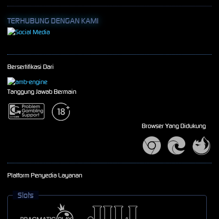
TERHUBUNG DENGAN KAMI
Bersertifikasi Dari
Tanggung Jawab Bermain
Browser Yang Didukung
Platform Penyedia Layanan
Slots