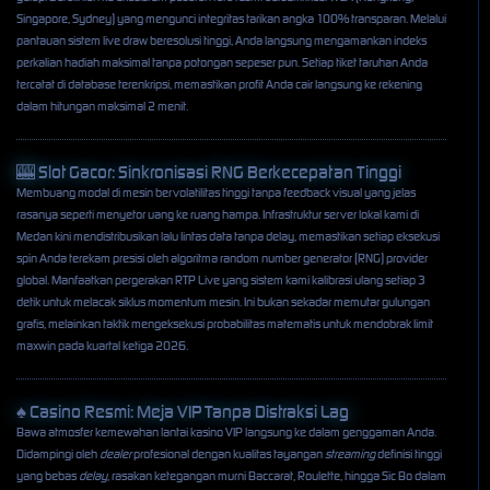
Singapore, Sydney) yang mengunci integritas tarikan angka 100% transparan. Melalui
pantauan sistem live draw beresolusi tinggi, Anda langsung mengamankan indeks
perkalian hadiah maksimal tanpa potongan sepeser pun. Setiap tiket taruhan Anda
tercatat di database terenkripsi, memastikan profit Anda cair langsung ke rekening
dalam hitungan maksimal 2 menit.
🎰 Slot Gacor: Sinkronisasi RNG Berkecepatan Tinggi
Membuang modal di mesin bervolatilitas tinggi tanpa feedback visual yang jelas
rasanya seperti menyetor uang ke ruang hampa. Infrastruktur server lokal kami di
Medan kini mendistribusikan lalu lintas data tanpa delay, memastikan setiap eksekusi
spin Anda terekam presisi oleh algoritma random number generator (RNG) provider
global. Manfaatkan pergerakan RTP Live yang sistem kami kalibrasi ulang setiap 3
detik untuk melacak siklus momentum mesin. Ini bukan sekadar memutar gulungan
grafis, melainkan taktik mengeksekusi probabilitas matematis untuk mendobrak limit
maxwin pada kuartal ketiga 2026.
♠️ Casino Resmi: Meja VIP Tanpa Distraksi Lag
Bawa atmosfer kemewahan lantai kasino VIP langsung ke dalam genggaman Anda.
Didampingi oleh
dealer
profesional dengan kualitas tayangan
streaming
definisi tinggi
yang bebas
delay
, rasakan ketegangan murni Baccarat, Roulette, hingga Sic Bo dalam