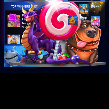
TOP WINNERS SLOT
di****1
IDR
10,653,800.00
Mahjong Wins 3 – Black
Scatter
fu****3
IDR
10,636,880.00
Gates of Olympus 1000
kari****6
IDR
9,602,000.00
Gates of Olympus™
kari****6
IDR
7,914,000.00
Sugar Rush
zeusba****u
IDR
5,076,000.00
Gates of Olympus 1000
kmsu****i