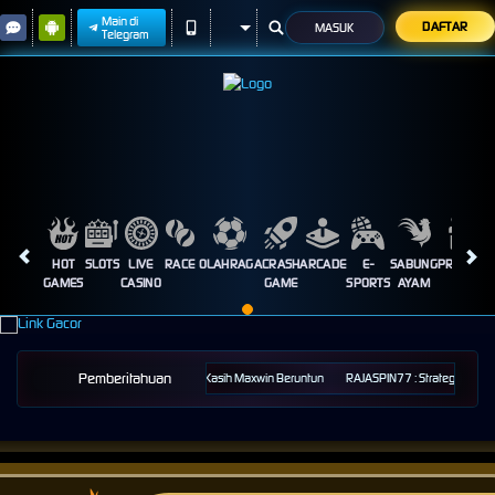
Main di
DAFTAR
MASUK
Telegram
HOT
SLOTS
LIVE
RACE
OLAHRAGA
CRASH
ARCADE
E-
SABUNG
PROMOSI
GAMES
CASINO
GAME
SPORTS
AYAM
Pemberitahuan
tegi Rahasia Situs Slot Yang Sering Kasih Maxwin Beruntun
RAJASPIN77 : Strategi Rahasia Sit