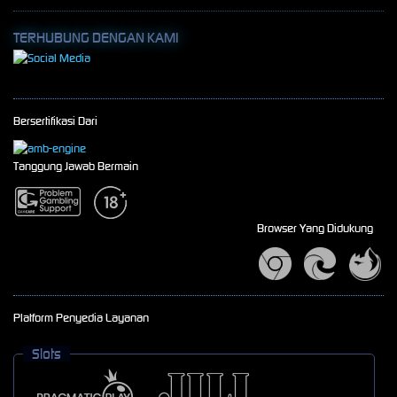
TERHUBUNG DENGAN KAMI
Bersertifikasi Dari
Tanggung Jawab Bermain
Browser Yang Didukung
Platform Penyedia Layanan
Slots