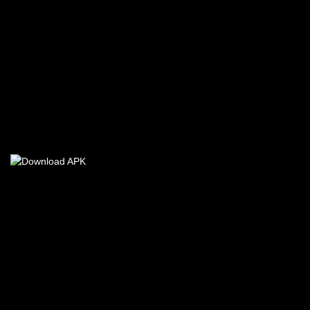
IDR
3,712,000.00
Aztec Gems Deluxe™
hend****2
IDR
3,178,000.00
Gates of Gatot Kaca 1000
zeusba****u
IDR
3,026,000.00
Gates of Olympus 1000
zeusba****u
IDR
2,779,500.00
Gates of Olympus 1000
di****1
IDR
2,664,000.00
Mahjong Wins 3 – Black
Scatter