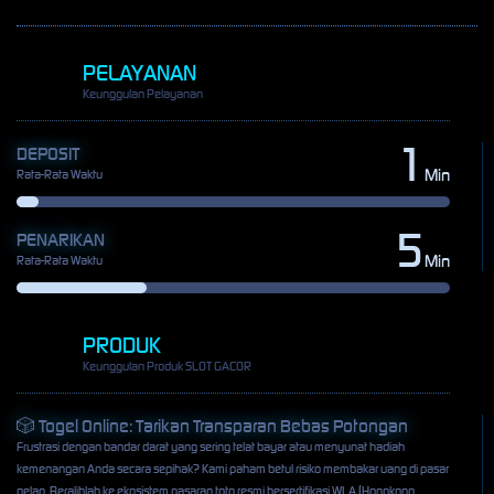
PELAYANAN
Keunggulan Pelayanan
1
DEPOSIT
Min
Rata-Rata Waktu
5
PENARIKAN
Min
Rata-Rata Waktu
PRODUK
Keunggulan Produk SLOT GACOR
🎲 Togel Online: Tarikan Transparan Bebas Potongan
Frustrasi dengan bandar darat yang sering telat bayar atau menyunat hadiah
kemenangan Anda secara sepihak? Kami paham betul risiko membakar uang di pasar
gelap. Beralihlah ke ekosistem pasaran toto resmi bersertifikasi WLA (Hongkong,