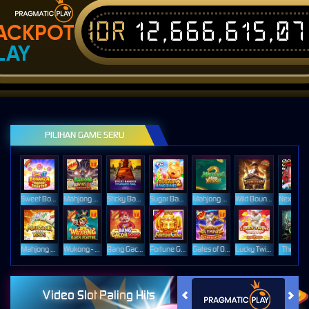
IDR
12,666,615,0
ACKPOT
LAY
PILIHAN GAME SERU
Sweet Bonanza Super Scatter
Mahjong Wins 3 – Black Scatter
Sticky Bandits Thunder Rail
Sugar Bang Bang 2
Mahjong Ways 2
Wild Bounty Showdown
Mahjong Ways
Wukong - Black Scatter
Bang Gacor 1000
Fortune Gems
Gates of Olympus Super Scatter
Lucky Twins Nexus
The Cryp
Video Slot Paling Hits