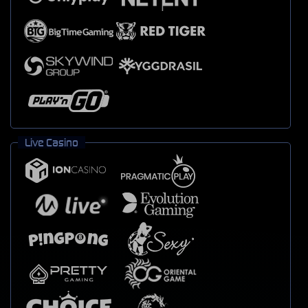
Live Casino