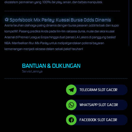
ekosistem permainan yang 100%
fair play
, aman, dan bebas manipulasi.
⚽ Sportsbook Mix Parlay: Kuasai Bursa Odds Dinamis
Arena taruhan olahraga paling dinamis dengan bursa pasaran
odds
terbaik dan super
kompetitif. Pasang prediksi Anda pada tim-tim raksasa dunia, mulai dari aksi krusial
Arsenal di Premier League Eropa hingga duel panas LA Lakers di panggung basket
NBA. Manfaatkan fitur
Mix Parlay
untuk melipatgandakan potensi bayaran
kemenangan menjadi raksasa dalam sekali paket taruhan!
BANTUAN & DUKUNGAN
Servis Lainnya
TELEGRAM SLOT GACOR
WHATSAPP SLOT GACOR
FACEBOOK SLOT GACOR