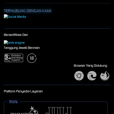
TERHUBUNG DENGAN KAMI
Bersertifikasi Dari
Tanggung Jawab Bermain
Browser Yang Didukung
Platform Penyedia Layanan
Slots