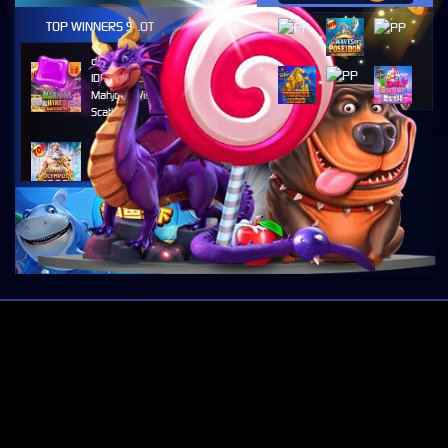
TOP WINNERS SLOT
di****1
IDR
10,653,800.00
Mahjong Wins 3 – Black
Scatter
fu****3
IDR
10,636,880.00
Gates of Olympus 1000
kari****6
IDR
9,602,000.00
Gates of Olympus™
kari****6
IDR
7,914,000.00
Sugar Rush
zeusba****u
IDR
5,076,000.00
Gates of Olympus 1000
kmsu****i