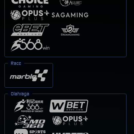
Race
Olahraga