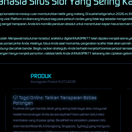
ahasia Situs Slot Yang Sering 
konsistensi meraup cuan membutuhkan taktik yang matang. Di kuartal ketiga tahun 2026 ini,
 viral. Platform ini dirancang khusus bagi para petaruh cerdas yang tidak lagi sekadar mengan
yang sangat transparan, Anda kini memiliki panduan absolut untuk menentukan kapan harus berma
a celah. Menjawab kebutuhan tersebut, arsitektur digital RAJASPIN77 telah dipoles menjadi arena 
yar ponsel pintar Anda. Hasilnya, fokus Anda saat memantau pergerakan scatter tidak akan pernah
mbunyi dari pihak bandar. Begitu racikan strategi jitu Anda berhasil menjebol brankas jackpot sensas
ngan hanya menjadi penonton; validasi taktik Anda di RAJASPIN77 sekarang dan ciptakan gelomba
PRODUK
Keunggulan Produk SLOT GACOR
🎲 Togel Online: Tarikan Transparan Bebas
Potongan
Frustrasi dengan bandar darat yang sering telat bayar atau menyunat
hadiah kemenangan Anda secara sepihak? Kami paham betul risiko
membakar uang di pasar gelap. Beralihlah ke ekosistem pasaran toto
resmi bersertifikasi WLA (Hongkong, Singapore, Sydney) yang mengunci