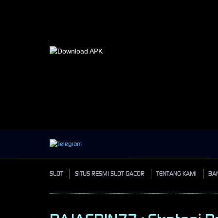
IDR
5,076,000.00
Gates of Olympus 1000
kmsu****i
IDR
3,712,000.00
Aztec Gems Deluxe™
hend****2
IDR
3,178,000.00
Gates of Gatot Kaca 1000
zeusba****u
IDR
3,026,000.00
Gates of Olympus 1000
zeusba****u
IDR
2,779,500.00
Gates of Olympus 1000
di****1
SLOT
SITUS RESMI SLOT GACOR
TENTANG KAMI
BA
IDR
2,664,000.00
Mahjong Wins 3 – Black
Scatter