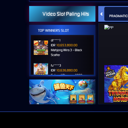
Video Slot Paling Hits
TOP WINNERS SLOT
di****1
IDR
10,653,800.00
Mahjong Wins 3 – Black
Scatter
fu****3
IDR
10,636,880.00
Gates of Olympus 1000
kari****6
IDR
9,602,000.00
Gates of Olympus™
kari****6
IDR
7,914,000.00
Sugar Rush
zeusba****u