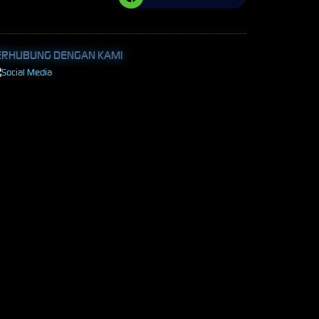
ERHUBUNG DENGAN KAMI