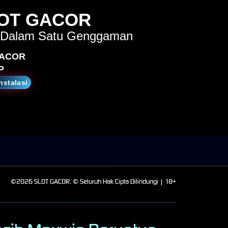
LOT GACOR
 Dalam Satu Genggaman
GACOR
P
nstalasi
©2026 SLOT GACOR. © Seluruh Hak Cipta Dilindungi | 18+