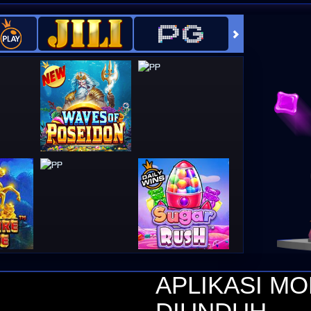
APLIKASI MO