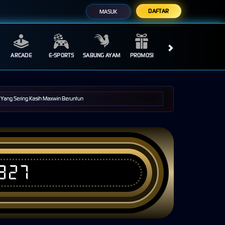
DAFTAR
MASUK
ARCADE
E-SPORTS
SABUNG AYAM
PROMOSI
ng Kasih Maxwin Beruntun
,378