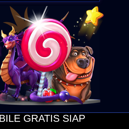
BILE GRATIS SIAP