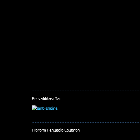
Bersertifikasi Dari
Platform Penyedia Layanan