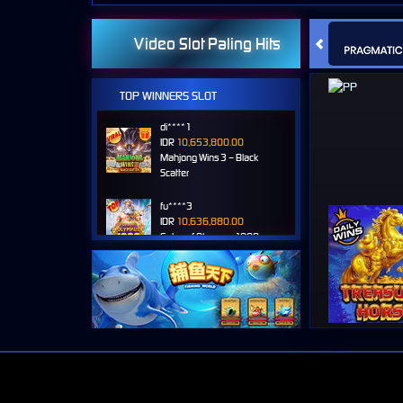
Video Slot Paling Hits
TOP WINNERS SLOT
di****1
IDR
10,653,800.00
Mahjong Wins 3 – Black
Scatter
fu****3
IDR
10,636,880.00
Gates of Olympus 1000
kari****6
IDR
9,602,000.00
Gates of Olympus™
kari****6
IDR
7,914,000.00
Sugar Rush
zeusba****u