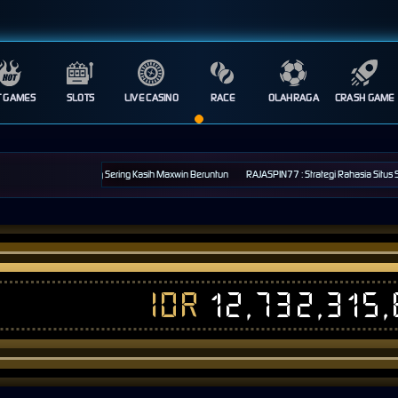
T GAMES
SLOTS
LIVE CASINO
RACE
OLAHRAGA
CRASH GAME
us Slot Yang Sering Kasih Maxwin Beruntun
RAJASPIN77 : Strategi Rahasia Situs Slot Yang Ser
IDR
12,732,315