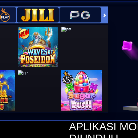
APLIKASI MO