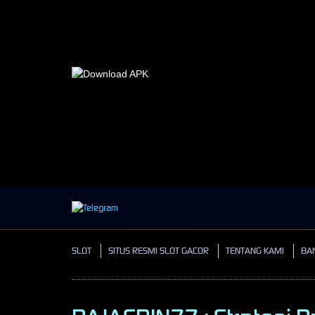
IDR
5,076,000.00
Gates of Olympus 1000
kmsu****i
IDR
3,712,000.00
Aztec Gems Deluxe™
hend****2
IDR
3,178,000.00
Gates of Gatot Kaca 1000
zeusba****u
IDR
3,026,000.00
Gates of Olympus 1000
zeusba****u
IDR
2,779,500.00
Gates of Olympus 1000
di****1
SLOT
SITUS RESMI SLOT GACOR
TENTANG KAMI
BA
IDR
2,664,000.00
Mahjong Wins 3 – Black
Scatter