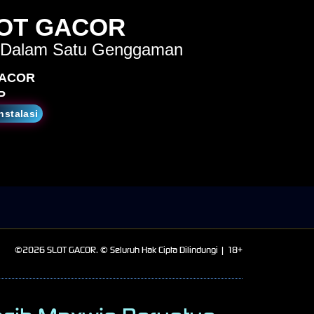
LOT GACOR
 Dalam Satu Genggaman
GACOR
P
nstalasi
©2026 SLOT GACOR. © Seluruh Hak Cipta Dilindungi | 18+