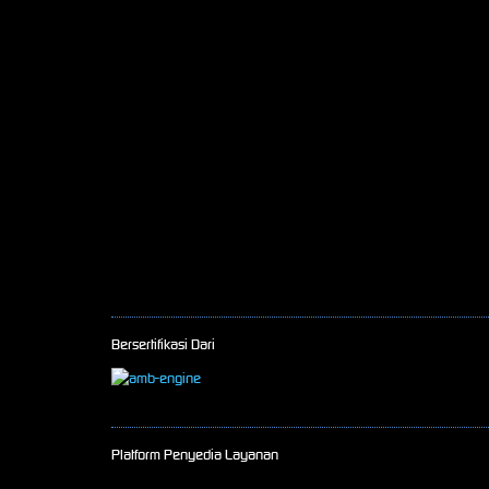
Bersertifikasi Dari
Platform Penyedia Layanan