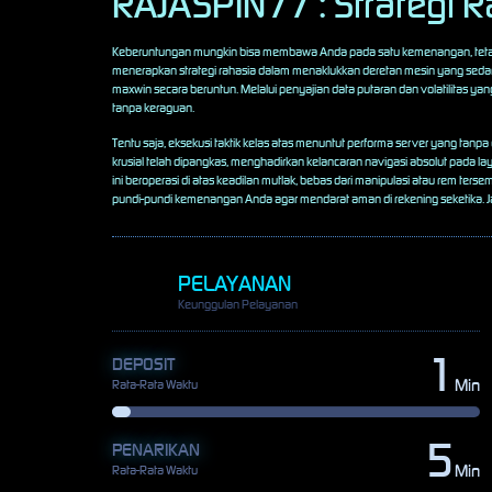
RAJASPIN77 : Strategi R
Keberuntungan mungkin bisa membawa Anda pada satu kemenangan, tetapi 
menerapkan strategi rahasia dalam menaklukkan deretan mesin yang sedang
maxwin secara beruntun. Melalui penyajian data putaran dan volatilitas 
tanpa keraguan.
Tentu saja, eksekusi taktik kelas atas menuntut performa server yang tanp
krusial telah dipangkas, menghadirkan kelancaran navigasi absolut pada la
ini beroperasi di atas keadilan mutlak, bebas dari manipulasi atau rem terse
pundi-pundi kemenangan Anda agar mendarat aman di rekening seketika. Ja
PELAYANAN
Keunggulan Pelayanan
1
DEPOSIT
Min
Rata-Rata Waktu
5
PENARIKAN
Min
Rata-Rata Waktu