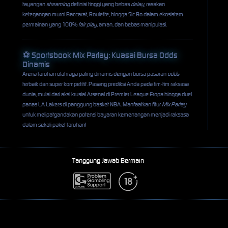
tayangan
streaming
definisi tinggi yang bebas
delay
, rasakan
ketegangan murni Baccarat, Roulette, hingga Sic Bo dalam ekosistem
permainan yang 100%
fair play
, aman, dan bebas manipulasi.
⚽ Sportsbook Mix Parlay: Kuasai Bursa Odds
Dinamis
Arena taruhan olahraga paling dinamis dengan bursa pasaran
odds
terbaik dan super kompetitif. Pasang prediksi Anda pada tim-tim raksasa
dunia, mulai dari aksi krusial Arsenal di Premier League Eropa hingga duel
panas LA Lakers di panggung basket NBA. Manfaatkan fitur
Mix Parlay
untuk melipatgandakan potensi bayaran kemenangan menjadi raksasa
dalam sekali paket taruhan!
Tanggung Jawab Bermain