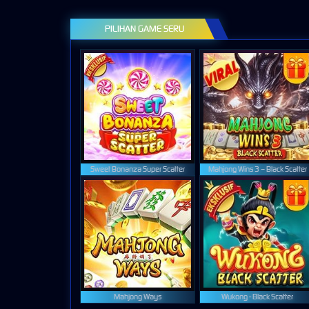
PILIHAN GAME SERU
Sweet Bonanza Super Scatter
Mahjong Wins 3 – Black Scatter
Mahjong Ways
Wukong - Black Scatter