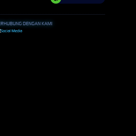
ERHUBUNG DENGAN KAMI